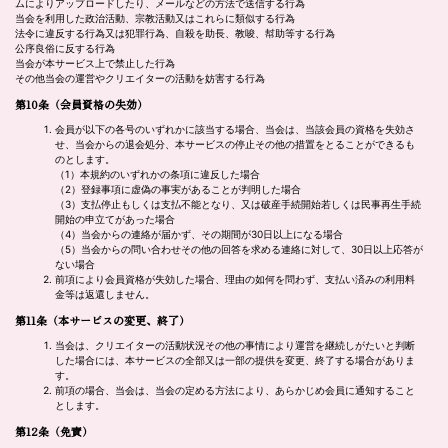
ムによりアップロードしたり、メールなどの方法で送信する行為
当会を利用した政治活動、宗教活動又はこれらに類似する行為
法令に違反する行為又は犯罪行為、自殺を助長、教唆、幇助等する行為
公序良俗に反する行為
当会が本サービス上で禁止した行為
その他当会の運営やクリエイターの活動を妨害する行為
第10条
（会員資格の失効）
会員が以下の各号のいずれかに該当する場合、当会は、当該会員の資格を失効さ
せ、当会からの退会処分、本サービスの停止その他の措置をとることができるも
のとします。
（1）本規約のいずれかの条項に違反した場合
（2）登録事項に虚偽の事実があることが判明した場合
（3）支払停止もしくは支払不能となり、又は破産手続開始若しくは民事再生手続
開始の申立てがあった場合
（4）当会からの連絡が届かず、その期間が30日以上になる場合
（5）当会からの問い合わせその他の回答を求める連絡に対して、30日以上応答が
ない場合
前項により会員資格が失効した場合、理由の如何を問わず、支払い済みの利用料
金等は返還しません。
第11条
（本サービスの変更、終了）
当会は、クリエイターの活動状況その他の事情により運営を継続しがたいと判断
した場合には、本サービスの全部又は一部の提供を変更、終了する場合がありま
す。
前項の場合、当会は、当会の定める方法により、あらかじめ会員に通知すること
とします。
第12条（免責）