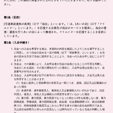
れた方は、この規約に同意されたものとさせていただきますので、必ずお読みくだ
さい。
第1条（目的）
[交通事故遺族の真実]（以下「当会」といいます。）は、[あいの会]（以下「クリ
エイター」といいます。）を応援する会員及び当会のサービスを提供し、当会の管
理・運営を行うあいの会によって構成され、クリエイターを応援することを目的と
しています。
第2条（入会手続き）
当会への入会を希望する者は、本規約の内容を確認した上でこれを遵守すること
に同意し、かつ当会の定める一定の情報（以下「登録事項」といいます。）を当
会の定める方法で当会に提供することにより、当会への入会を申し込むことがで
きます。
当会は、その裁量により、入会申込者が当会の会員となることの可否を判断し、
当会がこれを認め、その旨の通知を行った場合に、入会申込者は会員となり、会
員番号が付与されます。
当会は、入会申込者が以下の各号のいずれかに該当する場合は、入会又は再入会
を拒否することがあります。
（1）当会に提供した登録事項の全部又は一部につき、虚偽、誤記又は記載漏れが
あった場合
（2）未成年者、成年被後見人、被保佐人又は被補助人のいずれかであり、法定
代理人、後見人、保佐人又は補助人の同意等を得ていなかった場合
（3）暴力団、暴力団員、暴力団員でなくなった時から5年を経過しない者、暴力
団構成員、準構成員、暴力団関係企業、総会屋、社会運動標榜ゴロ、政治活動標
榜ゴロ、特殊知能暴力集団又はこれらに準ずる者その他の反社会的勢力である、
又は反社会的勢力と何らかの交流もしくは関与を行っていると当会が判断した場