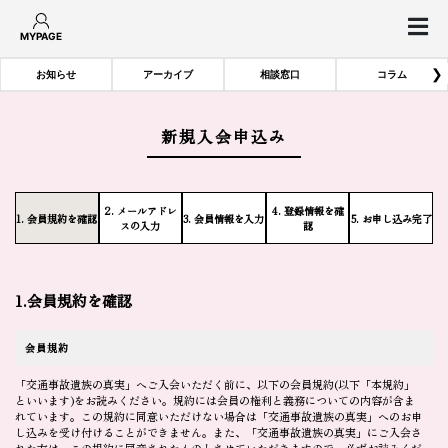
MYPAGE
❯
お知らせ
アーカイブ
相談窓口
コラム
新規入会申込み
2. メールアドレ
4. 登録情報を確
1. 会員規約を確認
3. 会員情報を入力
5. お申し込み完了
スの入力
認
1.会員規約を確認
会員規約
「交通事故遺族の真実」へご入会いただく前に、以下の会員規約(以下「本規約」
といいます)をお読みください。規約には会員の権利と義務についての内容が含ま
れています。この規約に同意いただけない場合は「交通事故遺族の真実」へのお申
し込みを受け付けることができません。また、「交通事故遺族の真実」にご入会さ