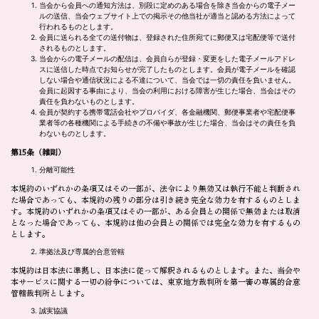
当会から会員への通知方法は、別段に定めのある場合を除き当会からの電子メー
ルの送信、当会ウェブサイト上での掲示その他当社が適当と認める方法によって
行われるものとします。
会員に送られる全ての送付物は、登録された住所宛てに郵便又は宅配便等で送付
されるものとします。
当会からの電子メールの配信は、会員自らが登録・変更をした電子メールアドレ
スに送信した時点でお知らせが完了したものとします。会員が電子メールを確認
しない場合や通信状況による不達について、当会では一切の責任を負いません。
会員に起因する事由により、当会の利用における障害が生じた場合、当会はその
責任を負わないものとします。
会員が契約する携帯電話会社やプロバイダ、各金融機関、郵便事業者や宅配便事
業者等の各種機関による手続きの不備や事故が生じた場合、当会はその責任を負
わないものとします。
第15条
（雑則）
分離可能性
本規約のいずれかの条項又はその一部が、法令により無効又は執行不能と判断され
た場合であっても、本規約の残りの部分は引き続き完全な効力を有するものとしま
す。本規約のいずれかの条項又はその一部が、ある会員との関係で無効または取消
となった場合であっても、本規約は他の会員との関係では完全な効力を有するもの
とします。
準拠法及び専属的合意管轄
本規約は日本法に準拠し、日本法に従って解釈されるものとします。また、当会や
本サービスに関する一切の紛争については、東京地方裁判所を第一審の専属的合意
管轄裁判所とします。
誠実協議