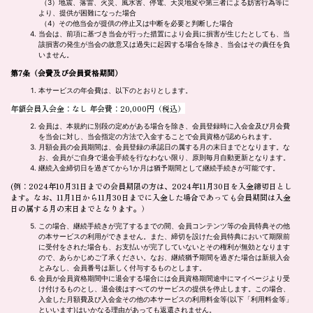
（3）地震、落雷、火災、風水害、停電、天災地変や第三者による妨害行為等に
より、提供が困難になった場合
（4）その他当会が提供の停止又は中断を必要と判断した場合
当会は、前項に基づき当会が行った措置により会員に損害が生じたとしても、当
該損害の発生が当会の故意又は過失に起因する場合を除き、当会はその責任を負
いません。
第7条（会費及び会員資格期間）
本サービスの年会費は、以下のとおりとします。
年額会員入会金：なし 年会費：20,000円（税込）
会員は、本規約に別段の定めがある場合を除き、会員登録時に入会金及び月会費
を当会に対し、当会指定の方法で入金することで会員資格が認められます。
月額会員の会員期間は、会員登録の承認日の属する月の末日までとなります。な
お、会員がご自身で退会手続を行なわない限り、原則毎月自動更新となります。
継続入金締切日を過ぎてから1か月は猶予期間として継続手続きが可能です。
(例：2024年10月31日までの会員期限の方は、2024年11月30日を入金締切日とし
ます。なお、11月1日から11月30日までに入金した場合であっても会員期間は入金
日の属する月の末日までとなります。）
この場合、継続手続きが完了するまでの間、会員コンテンツ等の会員特典その他
の本サービスの利用ができません。また、締切を設けた会員特典において期限前
に受付をされた場合も、お支払いが完了していないとその権利が無効となります
ので、あらかじめご了承ください。なお、継続猶予期間を過ぎた場合は新規入会
とみなし、会員番号は新しく付与するものとします。
会員が会員資格期間中に退会する場合には会員資格期間途中にマイページより受
け付けるものとし、退会後はすべてのサービスの提供を停止します。この場合、
入金した月額費及び入会金その他の本サービスの利用料金等(以下「利用料金等」
といいます)はいかなる理由があっても返還されません。