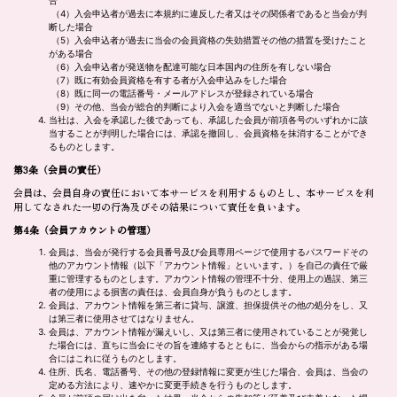
合
（4）入会申込者が過去に本規約に違反した者又はその関係者であると当会が判
断した場合
（5）入会申込者が過去に当会の会員資格の失効措置その他の措置を受けたこと
がある場合
（6）入会申込者が発送物を配達可能な日本国内の住所を有しない場合
（7）既に有効会員資格を有する者が入会申込みをした場合
（8）既に同一の電話番号・メールアドレスが登録されている場合
（9）その他、当会が総合的判断により入会を適当でないと判断した場合
当社は、入会を承認した後であっても、承認した会員が前項各号のいずれかに該
当することが判明した場合には、承認を撤回し、会員資格を抹消することができ
るものとします。
第3条（会員の責任）
会員は、会員自身の責任において本サービスを利用するものとし、本サービスを利
用してなされた一切の行為及びその結果について責任を負います。
第4条
（会員アカウントの管理）
会員は、当会が発行する会員番号及び会員専用ページで使用するパスワードその
他のアカウント情報（以下「アカウント情報」といいます。）を自己の責任で厳
重に管理するものとします。アカウント情報の管理不十分、使用上の過誤、第三
者の使用による損害の責任は、会員自身が負うものとします。
会員は、アカウント情報を第三者に貸与、譲渡、担保提供その他の処分をし、又
は第三者に使用させてはなりません。
会員は、アカウント情報が漏えいし、又は第三者に使用されていることが発覚し
た場合には、直ちに当会にその旨を連絡するとともに、当会からの指示がある場
合にはこれに従うものとします。
住所、氏名、電話番号、その他の登録情報に変更が生じた場合、会員は、当会の
定める方法により、速やかに変更手続きを行うものとします。