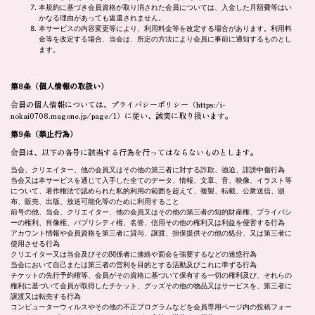
本規約に基づき会員資格が取り消された会員については、入金した月額費等はい
かなる理由があっても返還されません。
本サービスの内容変更等により、利用料金等を改定する場合があります。利用料
金等を改定する場合、当会は、所定の方法により会員に事前に通知するものとし
ます。
第8条
（個人情報の取扱い）
会員の個人情報については、プライバシーポリシー（
https:/i-
nokai0708.magone.jp/page/1
）に従い、誠実に取り扱います。
第9条
（禁止行為）
会員は、以下の各号に該当する行為を行ってはならないものとします。
当会、クリエイター、他の会員又はその他の第三者に対する詐欺、強迫、誹謗中傷行為
当会又は本サービスを通じて入手した全てのデータ、情報、文章、音、映像、イラスト等
について、著作権法で認められた私的利用の範囲を超えて、複製、転載、公衆送信、頒
布、販売、出版、放送可能化等のために利用すること
前号の他、当会、クリエイター、他の会員又はその他の第三者の知的財産権、プライバシ
ーの権利、肖像権、パブリシティ権、名誉、信用その他の権利又は利益を侵害する行為
アカウント情報や会員資格を第三者に貸与、譲渡、担保提供その他の処分、又は第三者に
使用させる行為
クリエイター又は当会及びその関係者に連絡や面会を強要するなどの迷惑行為
当会において自己または第三者の営利を目的とする活動及びこれに準ずる行為
チケットの先行予約権等、会員がその資格に基づいて保有する一切の権利及び、それらの
権利に基づいて会員が取得したチケット、グッズその他の物品又はサービスを、第三者に
譲渡又は転売する行為
コンピューターウィルスやその他の不正プログラムなどを会員専用ページ内の投稿フォー