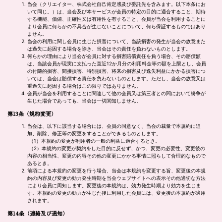
当会（クリエイター、株式会社自己肯定感及び委託先を含みます。以下本条にお
いて同じ。）は、当会及び本サービスが会員の特定の目的に適合すること、期待
する機能、価値、正確性又は有用性を有すること、会員が当会を利用することに
より会員に何らかの不具合が生じないことについて、何ら保証するものではあり
ません。
当会の利用に関し会員に生じた損害について、当該損害の発生が当会の故意また
は過失に起因する場合を除き、当会はその責任を負わないものとします。
何らかの理由により当会が会員に対する損害賠償責任を負う場合、その賠償額
は、当該会員が現実に支払った直近12か月分の利用料金等の額を上限とし、会員
の付随的損害、間接損害、特別損害、将来の損害及び逸失利益にかかる損害につ
いては、当会は賠償する責任を負わないものとします。ただし、当会の故意又は
重過失に起因する場合はこの限りではありません。
会員が当会を利用することに関連して他の会員又は第三者との間において紛争が
生じた場合であっても、当会は一切関知しません。
第13条
（規約変更）
当会は、以下に該当する場合には、会員の同意なく、当会の裁量で本規約に追
加、削除、修正等の変更をすることができるものとします。
（1）本規約の変更が利用者の一般の利益に適合するとき。
（2）本規約の変更が契約をした目的に反せず、かつ、変更の必要性、変更後の
内容の相当性、変更の内容その他の変更にかかる事情に照らして合理的なもので
あるとき。
前項による本規約の変更を行う場合、当会は本規約を変更する旨、変更後の本規
約の内容及び変更の効力発生時期を当会ウェブサイトへの表示その他適切な方法
により会員に周知します。変更後の本規約は、効力発生時期より効力を生じま
す。本規約の変更の効力が生じた後に利用した会員には、変更後の本規約が適用
されます。
第14条
（連絡及び通知）