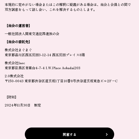
本規約に定めがない場合またはこの解釈に疑義がある場合は、当会と会員との間で
双方誠意をもって話し合い、これを解決するものとします。
【当会の運営者】
一般社団法人関東交通犯罪遺族の会
【当会の委託先】
株式会社まぐまぐ
東京都品川区西五反田3-12-14 西五反田プレイス8階
株式会社1sec
東京都目黒区青葉台4-7-4 I.W.Place Aobadai203
2.0株式会社
〒150-0043 東京都渋谷区道玄坂1丁目10番8号渋谷道玄坂東急ビル2F−C
【附則】
2024年11月30日 制定
同意する