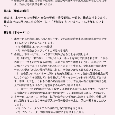
会員が前項の届け出を怠った結果、当会からの告知等が延着及び未着となった場
合、当会はその責任を負いません。
第5条（業務の委託）
当会は、本サービスの提供や当会の管理・運営業務の一部を、株式会社まぐまぐ、
株式会社1sec及び2.0株式会社（以下「委託先」といいます。）に委託していま
す。
第6条
（本サービス）
本サービスの内容は以下のとおりです。その詳細や注意事項は別途当会ウェブサ
イトにおいて定めるものとします。
（1）会員限定コンテンツの提供
（2）その他当会ウェブサイト上で定める特典
会員は、本サービスについて以下の制限があることを承諾します。
（1）全部又は一部の本サービスはインターネットを通じて提供されます。これら
の本サービスを利用できる環境は、会員ご自身でご用意ください。会員がパソコ
ン及びインターネットを利用されないことによって生じる、全部又は一部の本サ
ービスを受けられない等の不利益に対し、当会はいかなる責も負いません。
（2）当会及びクリエイターに関する知的財産権は、すべて当会の運営会社及び同
社にライセンスを許諾している者並びにクリエイターにそれぞれ帰属しておりま
す。本サービスは、これらの者の知的財産権について会員が自己利用の範囲を超
えて利用許諾を受けることを意味するものではありません。
（3）本サービスの内容は予告なく変更又は廃止する場合がありますが、そのこと
を理由とする会費等の全部又は一部の返金もしくは損害賠償には応じかねます。
本サービスについて、当会は、以下の各号のいずれかに該当する場合、会員に事
前に通知することなくその全部又は一部の提供を停止し、又は中断することがあ
ります。
（1）コンピュータシステムの点検又は保守作業を行う場合
（2） コンピュータ、通信回線等が事故により停止した場合